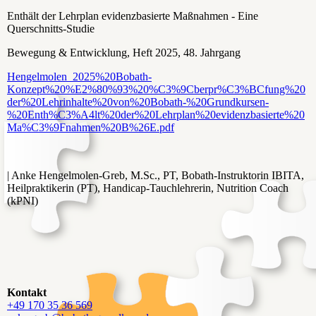
Enthält der Lehrplan evidenzbasierte Maßnahmen - Eine
Querschnitts-Studie
Bewegung & Entwicklung, Heft 2025, 48. Jahrgang
Hengelmolen_2025%20Bobath-
Konzept%20%E2%80%93%20%C3%9Cberpr%C3%BCfung%20
der%20Lehrinhalte%20von%20Bobath-%20Grundkursen-
%20Enth%C3%A4lt%20der%20Lehrplan%20evidenzbasierte%20
Ma%C3%9Fnahmen%20B%26E.pdf
| Anke Hengelmolen-Greb, M.Sc., PT, Bobath-Instruktorin IBITA,
Heilpraktikerin (PT), Handicap-Tauchlehrerin, Nutrition Coach
(kPNI)
Kontakt
+49 170 35 36 569