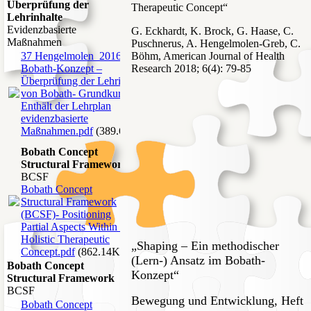
Überprüfung der
Therapeutic Concept“
Lehrinhalte
Evidenzbasierte
G. Eckhardt, K. Brock, G. Haase, C.
Maßnahmen
Puschnerus, A. Hengelmolen-Greb, C.
37 Hengelmolen_2016
Böhm, American Journal of Health
Bobath-Konzept –
Research 2018; 6(4): 79-85
Überprüfung der Lehrinhalte
von Bobath- Grundkursen-
Enthält der Lehrplan
evidenzbasierte
Maßnahmen.pdf
(389.69KB)
Bobath Concept
Structural Framework
BCSF
Bobath Concept
Structural Framework
(BCSF)- Positioning
Partial Aspects Within a
Holistic Therapeutic
„Shaping – Ein methodischer
Concept.pdf
(862.14KB)
(Lern-) Ansatz im Bobath-
Bobath Concept
Konzept“
Structural Framework
BCSF
Bewegung und Entwicklung, Heft
Bobath Concept