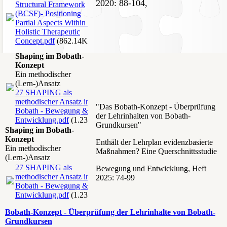
2020: 88-104,
Structural Framework
(BCSF)- Positioning
Partial Aspects Within a
Holistic Therapeutic
Concept.pdf
(862.14KB)
Shaping im Bobath-
Konzept
Ein methodischer
(Lern-)Ansatz
27 SHAPING als
methodischer Ansatz im
"Das Bobath-Konzept - Überprüfung
Bobath - Bewegung &
der Lehrinhalten von Bobath-
Entwicklung.pdf
(1.23MB)
Grundkursen"
Shaping im Bobath-
Konzept
Enthält der Lehrplan evidenzbasierte
Ein methodischer
Maßnahmen? Eine Querschnittsstudie
(Lern-)Ansatz
27 SHAPING als
Bewegung und Entwicklung, Heft
methodischer Ansatz im
2025: 74-99
Bobath - Bewegung &
Entwicklung.pdf
(1.23MB)
Bobath-Konzept - Überprüfung der Lehrinhalte von Bobath-
Grundkursen