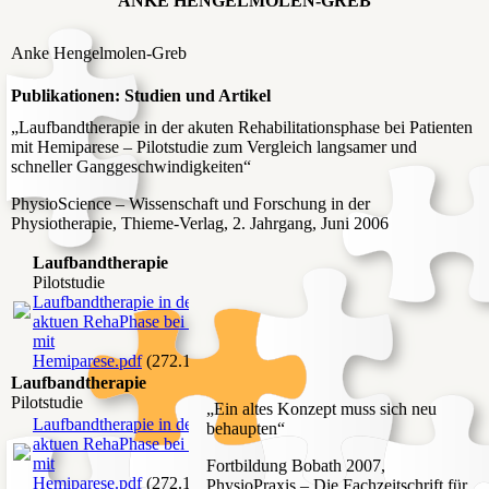
ANKE HENGELMOLEN-GREB
Anke Hengelmolen-Greb
Publikationen: Studien und Artikel
„Laufbandtherapie in der akuten Rehabilitationsphase bei Patienten
mit Hemiparese – Pilotstudie zum Vergleich langsamer und
schneller Ganggeschwindigkeiten“
PhysioScience – Wissenschaft und Forschung in der
Physiotherapie, Thieme-Verlag, 2. Jahrgang, Juni 2006
Laufbandtherapie
Pilotstudie
Laufbandtherapie in der
aktuen RehaPhase bei Pat
mit
Hemiparese.pdf
(272.14KB)
Laufbandtherapie
Pilotstudie
„Ein altes Konzept muss sich neu
Laufbandtherapie in der
behaupten“
aktuen RehaPhase bei Pat
mit
Fortbildung Bobath 2007,
Hemiparese.pdf
(272.14KB)
PhysioPraxis – Die Fachzeitschrift für