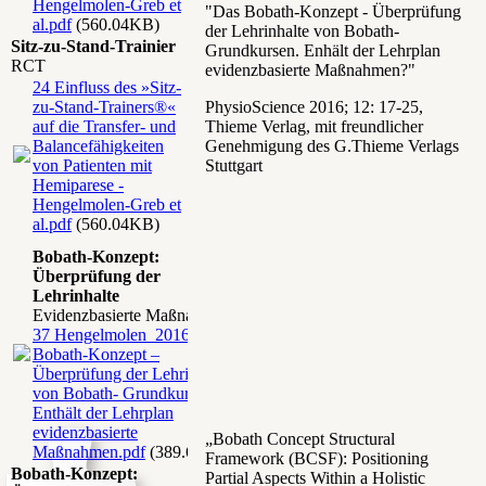
Hengelmolen-Greb et
"Das Bobath-Konzept - Überprüfung
al.pdf
(560.04KB)
der Lehrinhalte von Bobath-
Sitz-zu-Stand-Trainier
Grundkursen. Enhält der Lehrplan
RCT
evidenzbasierte Maßnahmen?"
24 Einfluss des »Sitz-
zu-Stand-Trainers®«
PhysioScience 2016; 12: 17-25,
auf die Transfer- und
Thieme Verlag, mit freundlicher
Balancefähigkeiten
Genehmigung des G.Thieme Verlags
von Patienten mit
Stuttgart
Hemiparese -
Hengelmolen-Greb et
al.pdf
(560.04KB)
Bobath-Konzept:
Überprüfung der
Lehrinhalte
Evidenzbasierte Maßnahmen
37 Hengelmolen_2016
Bobath-Konzept –
Überprüfung der Lehrinhalte
von Bobath- Grundkursen-
Enthält der Lehrplan
evidenzbasierte
„Bobath Concept Structural
Maßnahmen.pdf
(389.69KB)
Framework (BCSF): Positioning
Bobath-Konzept:
Partial Aspects Within a Holistic