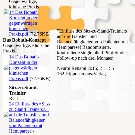
Gegenwärtige,
klinische Praxis
14 Das Bobath-
Konzept in der
gegenwärtigen
klinischen
"Einfluss des Sitz-zu-Stand-Trainiers
Praxis.pdf
(72.76KB)
auf die Transfer- und
Das Bobath-Konzept
Balancefähigkeiten von Patienten mit
Gegenwärtige, klinische
Hemiparese! Randomisierte,
Praxis
kontrollierte single blind Pilot-Studie,
14 Das Bobath-
Follow-up nach drei Monaten
Konzept in der
gegenwärtigen
Neurol Rehabil 2015; 21: 155-
klinischen
162,Hippocampus-Verlag
Praxis.pdf
(72.76KB)
Sitz-zu-Stand-
Trainier
RCT
24 Einfluss des »Sitz-
zu-Stand-Trainers®«
auf die Transfer- und
Balancefähigkeiten
von Patienten mit
Hemiparese -