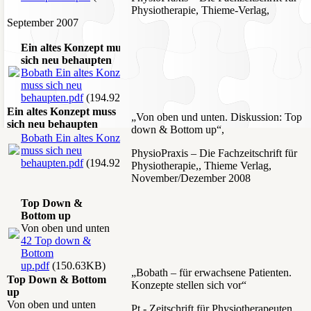
Physiotherapie, Thieme-Verlag,
September 2007
Ein altes Konzept muss
sich neu behaupten
Bobath Ein altes Konzept
muss sich neu
behaupten.pdf
(194.92KB)
Ein altes Konzept muss
„Von oben und unten. Diskussion: Top
sich neu behaupten
down & Bottom up“,
Bobath Ein altes Konzept
muss sich neu
PhysioPraxis – Die Fachzeitschrift für
behaupten.pdf
(194.92KB)
Physiotherapie,, Thieme Verlag,
November/Dezember 2008
Top Down &
Bottom up
Von oben und unten
42 Top down &
Bottom
up.pdf
(150.63KB)
„Bobath – für erwachsene Patienten.
Top Down & Bottom
Konzepte stellen sich vor“
up
Von oben und unten
Pt - Zeitschrift für Physiotherapeuten,