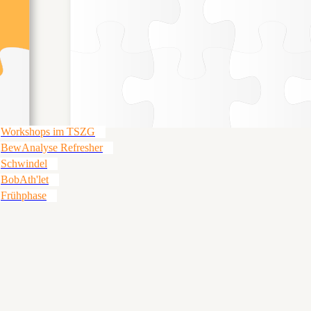
Workshops im TSZG
BewAnalyse Refresher
Schwindel
BobAth'let
Frühphase